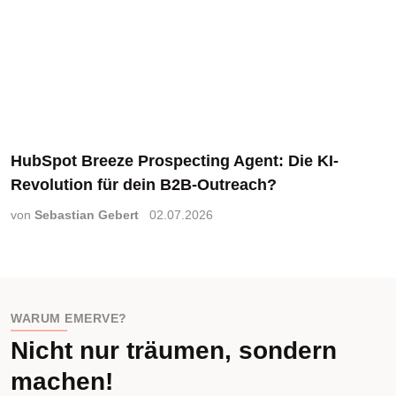
HubSpot Breeze Prospecting Agent: Die KI-
R
Revolution für dein B2B-Outreach?
C
von
Sebastian Gebert
02.07.2026
v
WARUM EMERVE?
Nicht nur träumen, sondern
machen!